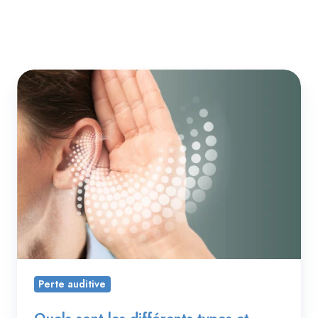
Quels
sont
les
différents
types
et
causes
de
la
perte
auditive
Perte auditive
?