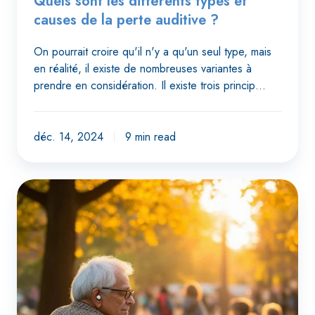
Quels sont les différents types et
causes de la perte auditive ?
On pourrait croire qu'il n'y a qu'un seul type, mais
en réalité, il existe de nombreuses variantes à
prendre en considération. Il existe trois princip…
déc. 14, 2024
9 min read
Impact
de
la
perte
auditive
sur
la